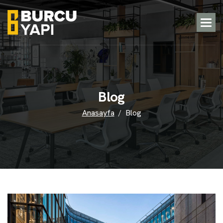
B
l
o
g
Anasayfa
Blog