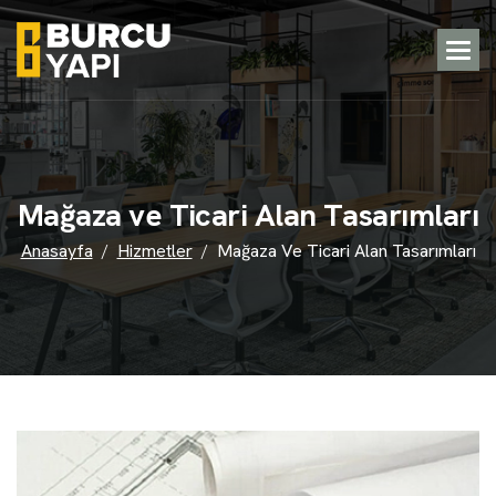
M
a
ğ
a
z
a
v
e
T
i
c
a
r
i
A
l
a
n
T
a
s
a
r
ı
m
l
a
r
ı
Anasayfa
Hizmetler
Mağaza Ve Ticari Alan Tasarımları