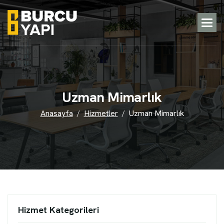
U
z
m
a
n
M
i
m
a
r
l
ı
k
Anasayfa
Hizmetler
Uzman Mimarlık
Hizmet Kategorileri