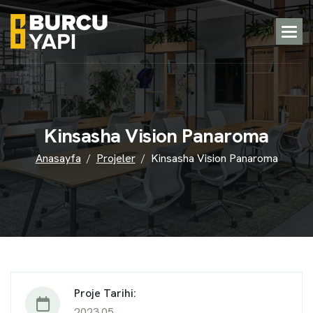
K
i
n
s
a
s
h
a
V
i
s
i
o
n
P
a
n
a
r
o
m
a
Anasayfa
Projeler
Kinsasha Vision Panaroma
Proje Tarihi:
2023.05